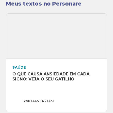
Meus textos no Personare
Astral” no Personare e toda semana está no
YouTube do Personare no programa de
previsões astrológicas.
Email
:
vanessatuleski@gmail.com
Instagram
: @vanessatuleski
Site
: http://www.vanessatuleski.com.br
SAÚDE
O QUE CAUSA ANSIEDADE EM CADA 
SIGNO: VEJA O SEU GATILHO
VANESSA TULESKI