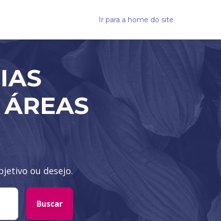
Ir para a home do site
IAS
 ÁREAS
jetivo ou desejo.
Buscar