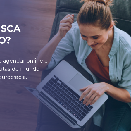
USCA
O?
 agendar online e
peutas do mundo
burocracia.