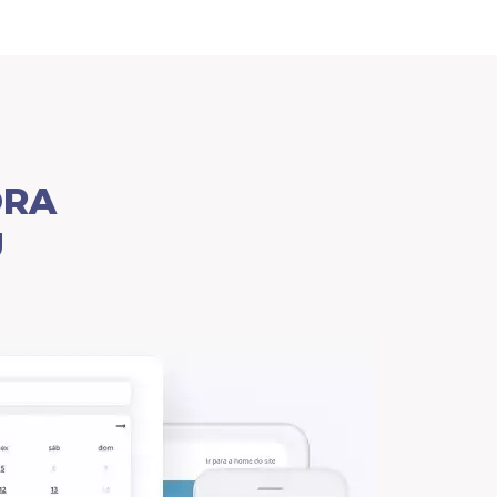
ORA
U