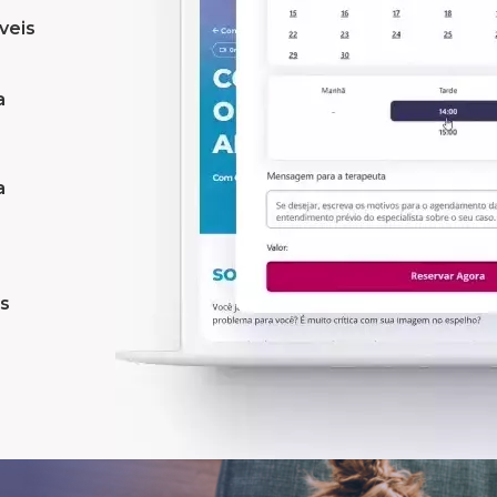
veis
a
a
as