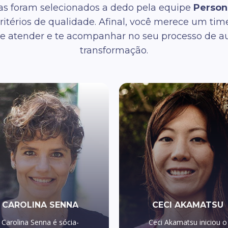
tas foram selecionados a dedo pela equipe
Person
critérios de qualidade. Afinal, você merece um ti
a te atender e te acompanhar no seu processo de 
transformação.
CAROLINA SENNA
CECI AKAMATSU
Carolina Senna é sócia-
Ceci Akamatsu iniciou o