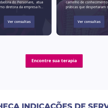
ndadora do Personare, atua
caminho de conhecimento
mo diretora da empresa há
práticas que despertaram 
13 anos, mergulhada em
vocação como terapeut
técnicas de alimentação,
energética. Na consulta onl
apias holísticas e práticas de
ajuda cada pessoa a vivenc
Ver consultas
Ver consultas
quilíbrio mente e corpo. É
positivamente toda situaçã
também Coach de Saúde
área da vida, mesmo no
ntegrativa, pelo Institute of
piores aspectos.
tegrative Nutrition de Nova
k, formação que a ajudou a
tender a fundo as causas e
onsequências dos grandes
males da “vida moderna”,
Encontre sua terapia
mo o estresse, ansiedade,
depressão e distúrbios
alimentares.
EÇA INDICAÇÕES DE SER