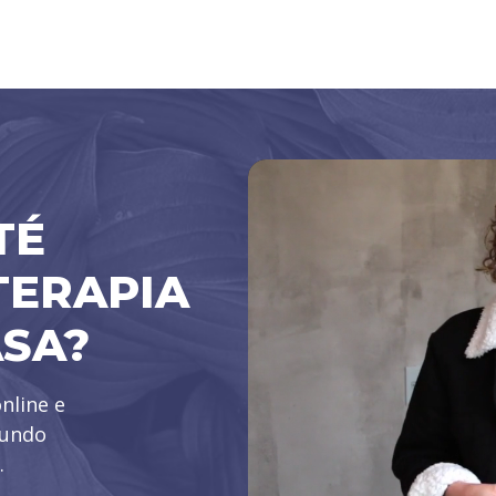
TÉ
TERAPIA
ASA?
nline e
mundo
.