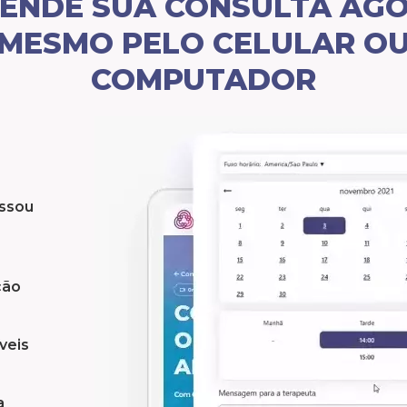
ENDE SUA CONSULTA AG
MESMO PELO CELULAR O
COMPUTADOR
essou
ção
veis
a