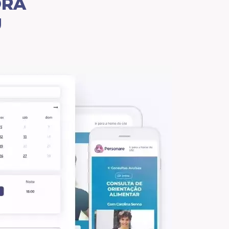
ORA
U