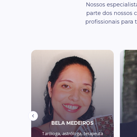
Nossos especialis
parte dos nossos 
profissionais par
DRO
BELA MEDEIROS
apeuta
Taróloga, astróloga, terapeuta