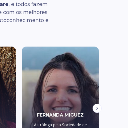
are
, e todos fazem
me com os melhores
autoconhecimento e
FERNANDA MIGUEZ
Astróloga pela Sociedade de
Um do