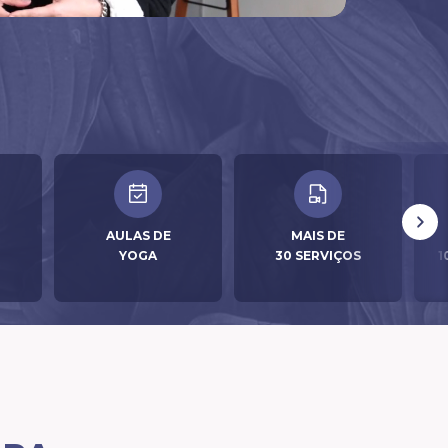
AULAS DE
MAIS DE
YOGA
30 SERVIÇOS
1