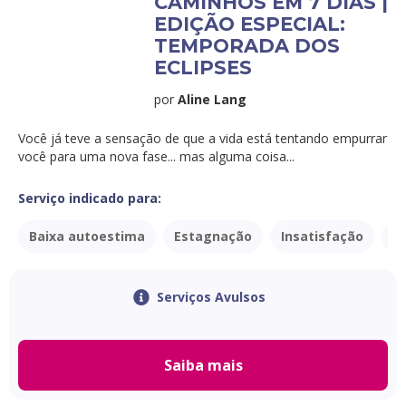
CAMINHOS EM 7 DIAS |
EDIÇÃO ESPECIAL:
TEMPORADA DOS
ECLIPSES
por
Aline Lang
Você já teve a sensação de que a vida está tentando empurrar
você para uma nova fase... mas alguma coisa...
Serviço indicado para:
Baixa autoestima
Estagnação
Insatisfação
P
Serviços Avulsos
Saiba mais