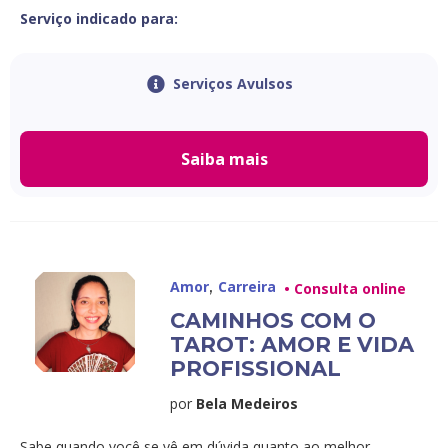
Serviço indicado para:
Serviços Avulsos
Saiba mais
,
Amor
Carreira
• Consulta online
CAMINHOS COM O
TAROT: AMOR E VIDA
PROFISSIONAL
por
Bela Medeiros
Sabe quando você se vê em dúvida quanto ao melhor