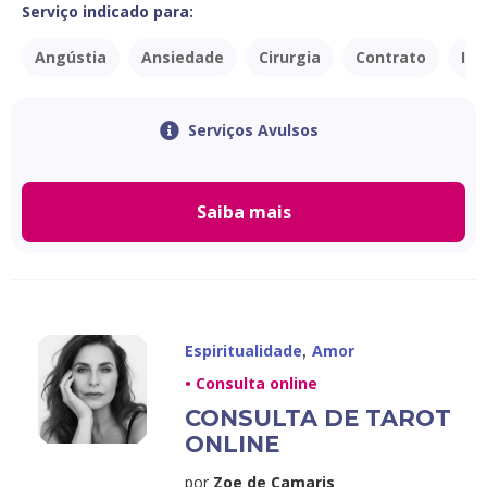
Serviço indicado para:
Angústia
Ansiedade
Cirurgia
Contrato
Ind
Serviços Avulsos
Saiba mais
,
Espiritualidade
Amor
• Consulta online
CONSULTA DE TAROT
ONLINE
por
Zoe de Camaris