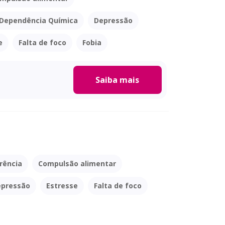
Dependência Química
Depressão
e
Falta de foco
Fobia
Saiba mais
rência
Compulsão alimentar
epressão
Estresse
Falta de foco