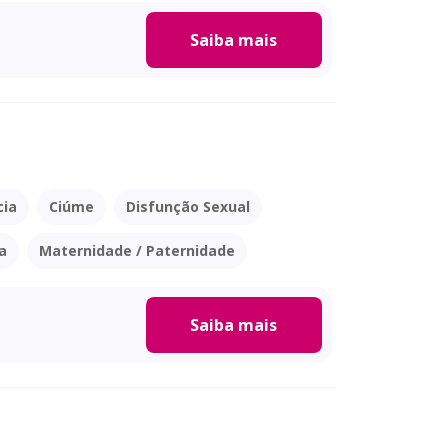
Saiba mais
cia
Ciúme
Disfunção Sexual
a
Maternidade / Paternidade
Saiba mais