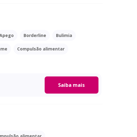
Apego
Borderline
Bulimia
úme
Compulsão alimentar
Saiba mais
mpulsão alimentar