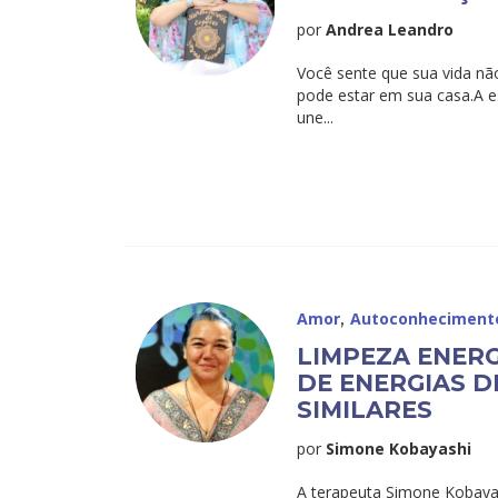
por
Andrea Leandro
Você sente que sua vida não
pode estar em sua casa.A e
une...
,
Amor
Autoconheciment
LIMPEZA ENER
DE ENERGIAS D
SIMILARES
por
Simone Kobayashi
A terapeuta Simone Kobayas