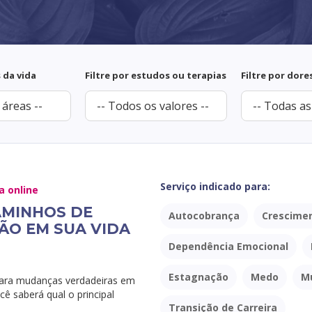
s da vida
Filtre por estudos ou terapias
Filtre por dore
Serviço indicado para:
a online
AMINHOS DE
Autocobrança
Crescimen
O EM SUA VIDA
Dependência Emocional
Estagnação
Medo
M
para mudanças verdadeiras em
cê saberá qual o principal
Transição de Carreira