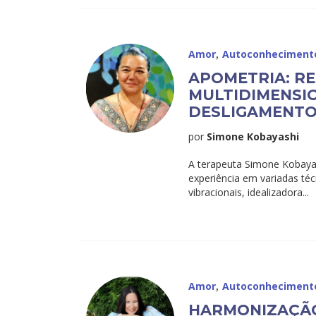
,
Amor
Autoconheciment
APOMETRIA: R
MULTIDIMENSI
DESLIGAMENTO
por
Simone Kobayashi
A terapeuta Simone Kobaya
experiência em variadas técn
vibracionais, idealizadora...
,
Amor
Autoconheciment
HARMONIZAÇÃO