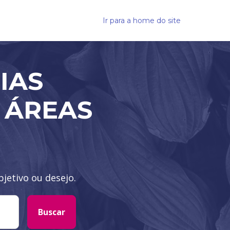
Ir para a home do site
IAS
 ÁREAS
jetivo ou desejo.
Buscar