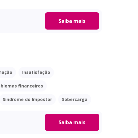
Saiba mais
nação
Insatisfação
oblemas financeiros
Síndrome do Impostor
Sobercarga
Saiba mais