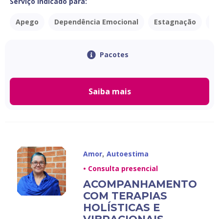
Serviço indicado para:
Apego
Dependência Emocional
Estagnação
I
Pacotes
Saiba mais
,
Amor
Autoestima
• Consulta presencial
ACOMPANHAMENTO
COM TERAPIAS
HOLÍSTICAS E