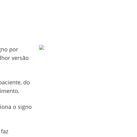
gno por
lhor versão
paciente, do
cimento.
ciona o signo
 faz