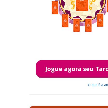
Jogue agora seu
Tar
O que é a an