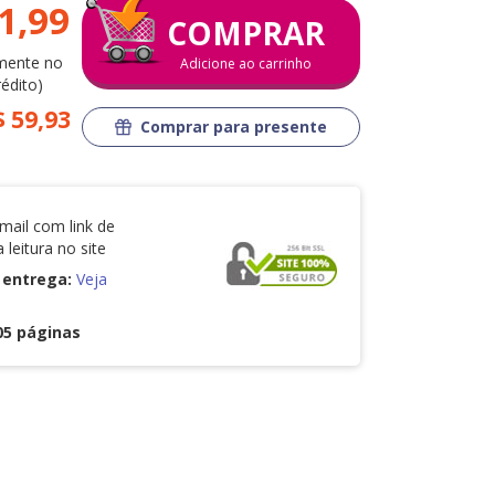
1,99
COMPRAR
mente no
Adicione ao carrinho
rédito)
$ 59,93
Comprar para presente
mail com link de
 leitura no site
entrega:
Veja
05 páginas