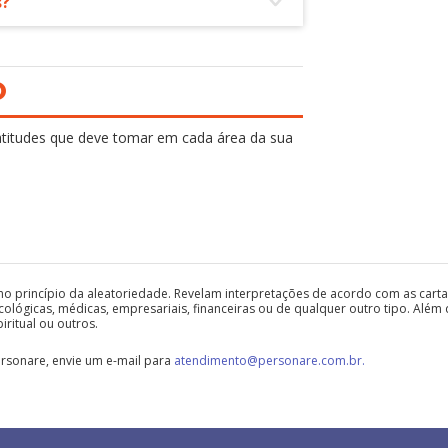
s?
O
 atitudes que deve tomar em cada área da sua
o princípio da aleatoriedade. Revelam interpretações de acordo com as cartas
cológicas, médicas, empresariais, financeiras ou de qualquer outro tipo. Além
iritual ou outros.
rsonare, envie um e-mail para
atendimento@personare.com.br.