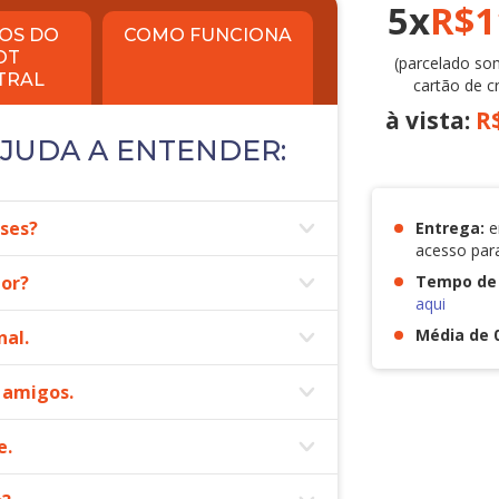
5x
R$1
OS DO
COMO FUNCIONA
OT
(parcelado so
TRAL
cartão de c
à vista:
R
AJUDA A ENTENDER:
ses?
Entrega:
e
acesso para
mor?
Tempo de 
aqui
Média de 
nal.
 amigos.
e.