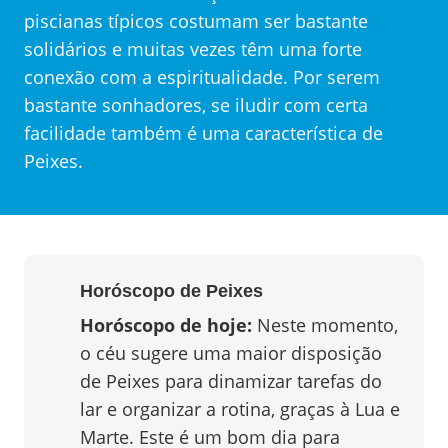
piscianas típicos costumam ser bastante
solidários e muitas vezes têm uma forte
conexão com a espiritualidade. Por serem
bastante sonhadores, se iludir com certa
facilidade também é uma característica de
Peixes.
Horóscopo de
Peixes
Horóscopo de hoje:
Neste momento,
o céu sugere uma maior disposição
de Peixes para dinamizar tarefas do
lar e organizar a rotina, graças à Lua e
Marte. Este é um bom dia para