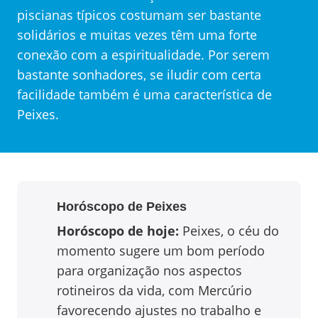
piscianas típicos costumam ser bastante
solidários e muitas vezes têm uma forte
conexão com a espiritualidade. Por serem
bastante sonhadores, se iludir com certa
facilidade também é uma característica de
Peixes.
Horóscopo de
Peixes
Horóscopo de hoje:
Peixes, o céu do
momento sugere um bom período
para organização nos aspectos
rotineiros da vida, com Mercúrio
favorecendo ajustes no trabalho e