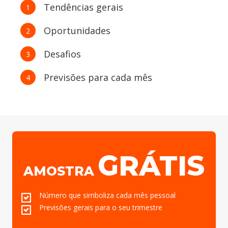
Tendências gerais
1
Oportunidades
2
Desafios
3
Previsões para cada mês
4
GRÁTIS
AMOSTRA
Número que simboliza cada mês pessoal
Previsões gerais para o seu trimestre