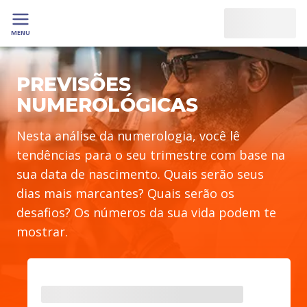
MENU
PREVISÕES
NUMEROLÓGICAS
Nesta análise da numerologia, você lê
tendências para o seu trimestre com base na
sua data de nascimento. Quais serão seus
dias mais marcantes? Quais serão os
desafios? Os números da sua vida podem te
mostrar.