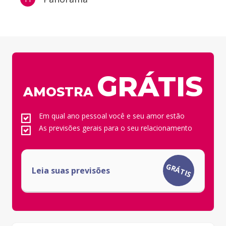
GRÁTIS
AMOSTRA
Em qual ano pessoal você e seu amor estão
As previsões gerais para o seu relacionamento
Cartão de crédito:
Entrega imediata
GRÁTIS
Leia suas previsões
Paypal:
Em até 3 horas
Boleto bancário:
2 dias úteis
Débito Online:
Em até 3 horas