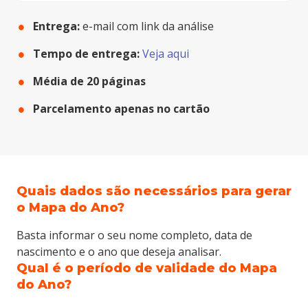
Entrega:
e-mail com link da análise
Tempo de entrega:
Veja aqui
Média de
20
páginas
Parcelamento apenas no cartão
Quais dados são necessários para gerar
o Mapa do Ano?
Basta informar o seu nome completo, data de
Cartão de crédito:
Entrega imediata
nascimento e o ano que deseja analisar.
Paypal:
Em até 3 horas
Qual é o período de validade do Mapa
Boleto bancário:
2 dias úteis
do Ano?
Débito Online:
Em até 3 horas