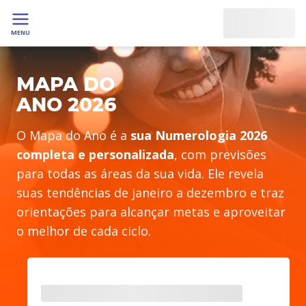
MENU
MAPA DO
ANO 2026
O Mapa do Ano é a
sua Numerologia 2026
completa e personalizada
, com previsões
para todas as áreas da sua vida. Ele revela
suas tendências de janeiro a dezembro e traz
orientações para alcançar metas e aproveitar
o melhor de cada ciclo.