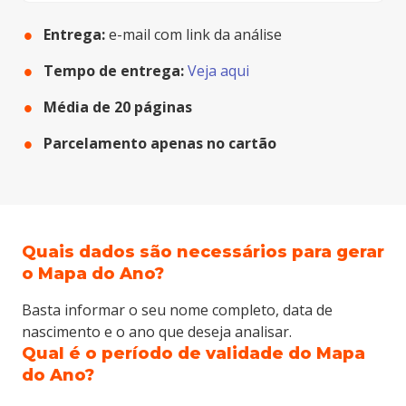
Entrega:
e-mail com link da análise
Tempo de entrega:
Veja aqui
Média de
20
páginas
Parcelamento apenas no cartão
Quais dados são necessários para gerar
o Mapa do Ano?
Basta informar o seu nome completo, data de
Cartão de crédito:
Entrega imediata
nascimento e o ano que deseja analisar.
Paypal:
Em até 3 horas
Qual é o período de validade do Mapa
Boleto bancário:
2 dias úteis
do Ano?
Débito Online:
Em até 3 horas