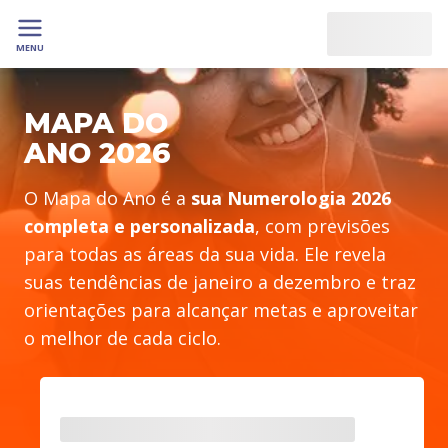
MENU
MAPA DO
ANO 2026
O Mapa do Ano é a
sua Numerologia 2026
completa e personalizada
, com previsões
para todas as áreas da sua vida. Ele revela
suas tendências de janeiro a dezembro e traz
orientações para alcançar metas e aproveitar
o melhor de cada ciclo.