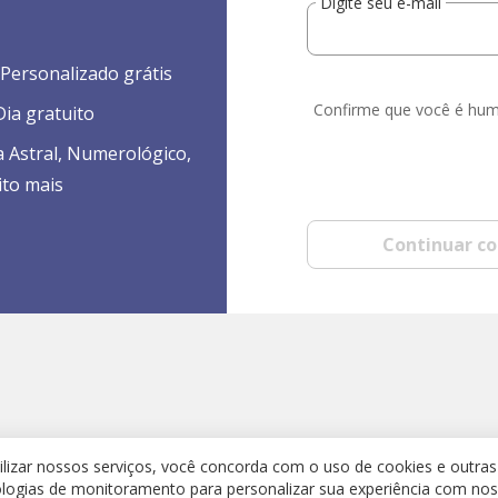
Digite seu e-mail
Personalizado grátis
Confirme que você é hu
ia gratuito
a Astral, Numerológico,
ito mais
Continuar c