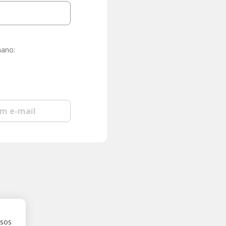
mano:
om e-mail