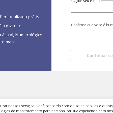
Digite seu e-mail
Personalizado grátis
Confirme que você é hu
ia gratuito
a Astral, Numerológico,
ito mais
Continuar c