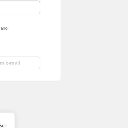
mano:
om e-mail