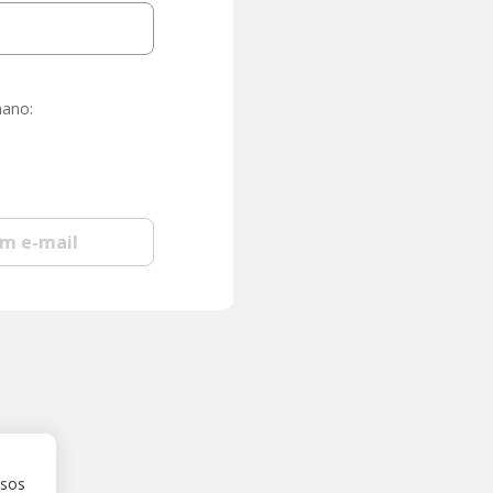
mano:
om e-mail