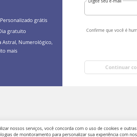
Digite seu e-mail
Personalizado grátis
Confirme que você é hu
ia gratuito
a Astral, Numerológico,
ito mais
Continuar c