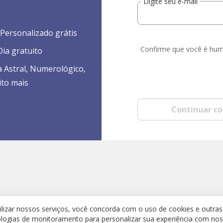
Digite seu e-mail
Personalizado grátis
Confirme que você é hu
ia gratuito
a Astral, Numerológico,
ito mais
Continuar c