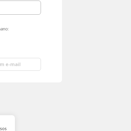
mano:
om e-mail