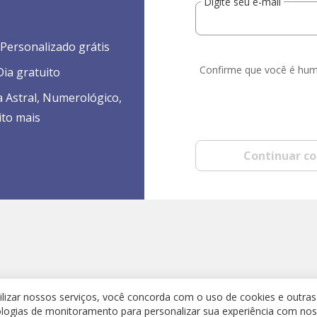
Digite seu e-mail
Personalizado grátis
Confirme que você é hu
ia gratuito
a Astral, Numerológico,
ito mais
Continuar c