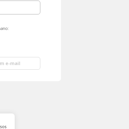
mano:
om e-mail