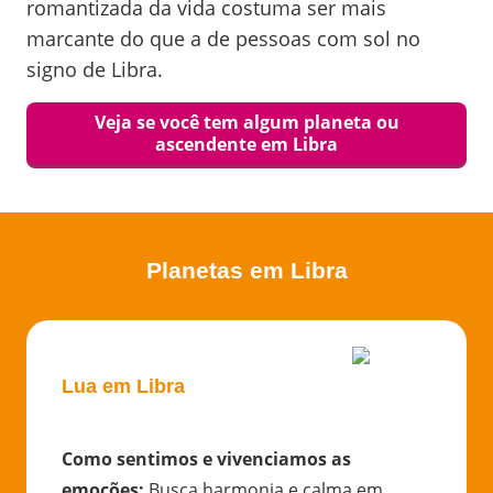
romantizada da vida costuma ser mais
marcante do que a de pessoas com sol no
signo de Libra.
Veja se você tem algum planeta ou
ascendente em
Libra
Planetas em
Libra
Lua em Libra
Como sentimos e vivenciamos as
emoções
:
Busca harmonia e calma em