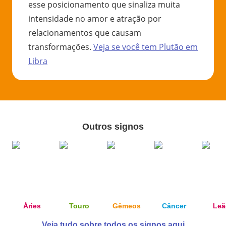
esse posicionamento que sinaliza muita
intensidade no amor e atração por
relacionamentos que causam
transformações.
Veja se você tem
Plutão
em
Libra
Outros signos
Áries
Touro
Gêmeos
Câncer
Leã
Veja tudo sobre todos os signos aqui