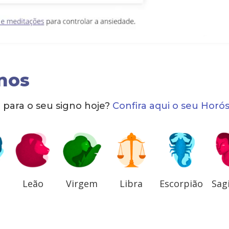
nos
para o seu signo hoje?
Confira aqui o seu Horó
Leão
Virgem
Libra
Escorpião
Sag