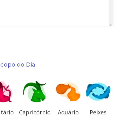
scopo do Dia
itário
Capricórnio
Aquário
Peixes