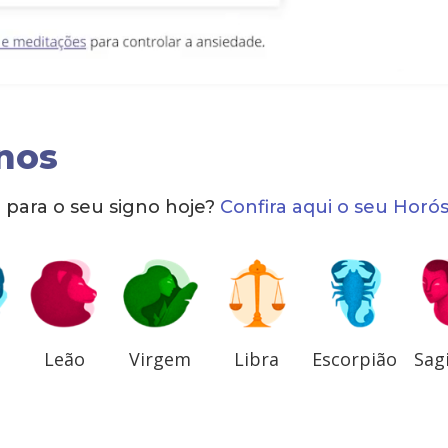
nos
para o seu signo hoje?
Confira aqui o seu Horó
Leão
Virgem
Libra
Escorpião
Sag