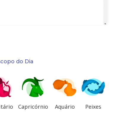
scopo do Dia
itário
Capricórnio
Aquário
Peixes