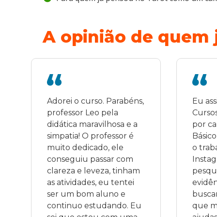
A opinião de quem j
Adorei o curso. Parabéns, 
Eu ass
professor Leo pela 
Cursos
didática maravilhosa e a 
por ca
simpatia! O professor é 
Básico
muito dedicado, ele 
o trab
conseguiu passar com 
Instag
clareza e leveza, tinham 
pesqui
as atividades, eu tentei 
evidên
ser um bom aluno e 
buscan
continuo estudando. Eu 
que me