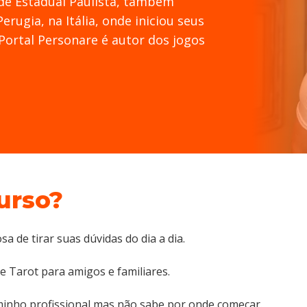
de Estadual Paulista, também
erugia, na Itália, onde iniciou seus
Portal Personare é autor dos jogos
urso?
 de tirar suas dúvidas do dia a dia.
e Tarot para amigos e familiares.
inho profissional mas não sabe por onde começar.