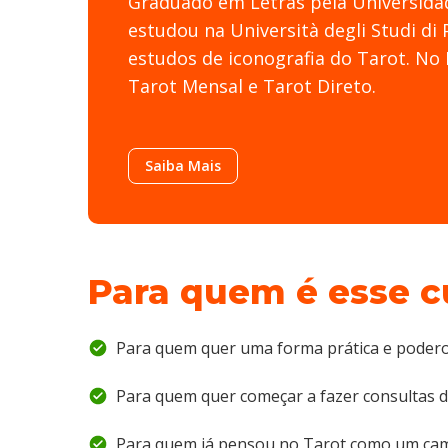
Graduado em Letras pela Universida
estudou na Università degli Studi di P
estudos de iconografia do Tarot. No 
Tarot Mensal e Tarot Direto.
Saiba Mais
Para quem é esse c
Para quem quer uma forma prática e poderosa
Para quem quer começar a fazer consultas d
Para quem já pensou no Tarot como um cam