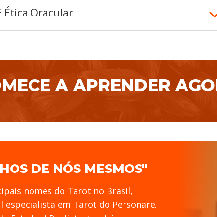
E Ética Oracular
MECE A APRENDER AG
LHOS DE NÓS MESMOS"
cipais nomes do Tarot no Brasil,
al especialista em Tarot do Personare.