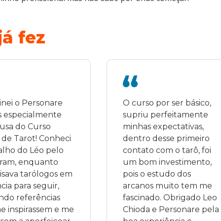
á fez
inei o Personare 
O curso por ser básico, 
 especialmente 
supriu perfeitamente 
usa do Curso 
minhas expectativas, 
 de Tarot! Conheci 
dentro desse primeiro 
alho do Léo pelo 
contato com o tarô, foi 
ram, enquanto 
um bom investimento, 
sava tarólogos em 
pois o estudo dos 
cia para seguir, 
arcanos muito tem me 
do referências 
fascinado. Obrigado Leo 
 inspirassem e me 
Chioda e Personare pela 