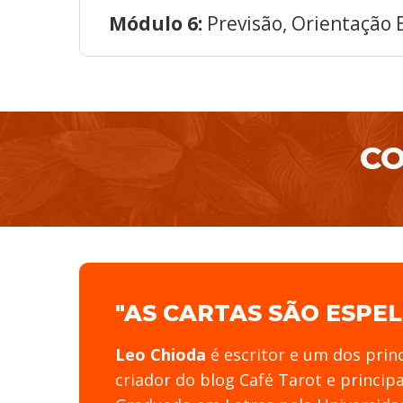
Módulo 6:
Previsão, Orientação 
CO
"AS CARTAS SÃO ESPE
Leo Chioda
é escritor e um dos prin
criador do blog Café Tarot e princip