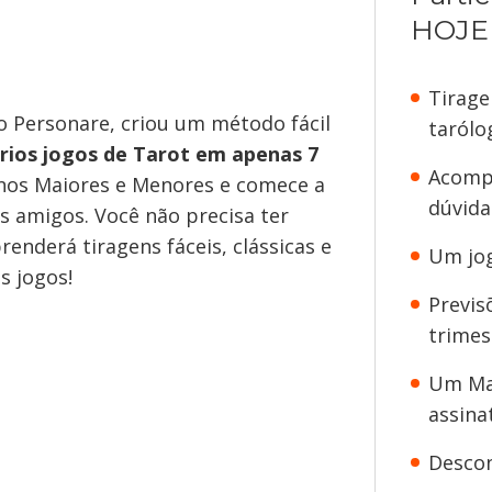
HOJE 
Tirage
o Personare, criou um método fácil
tarólo
prios jogos de Tarot em apenas 7
Acomp
anos Maiores e Menores e comece a
dúvida
us amigos. Você não precisa ter
enderá tiragens fáceis, clássicas e
Um jog
s jogos!
Previs
trimes
Um Map
assina
Descon