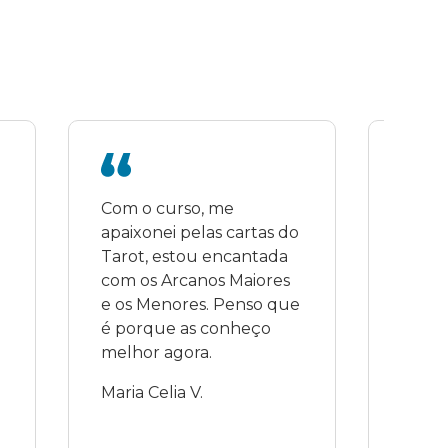
Com o curso, me 
Gostar
apaixonei pelas cartas do 
todos
Tarot, estou encantada 
oferec
com os Arcanos Maiores 
toda 
e os Menores. Penso que 
Perso
é porque as conheço 
boa v
melhor agora.
profe
em re
Maria Celia V.
nos o
quest