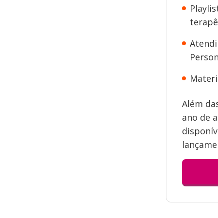
Playli
terapê
Atend
Person
Materi
Além das
ano de a
disponív
lançamen