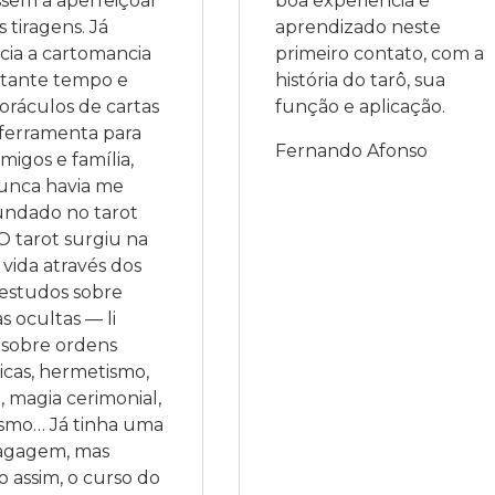
sem a aperfeiçoar 
boa experiência e 
 tiragens. Já 
aprendizado neste 
ia a cartomancia 
primeiro contato, com a 
tante tempo e 
história do tarô, sua 
oráculos de cartas 
função e aplicação. 
ferramenta para 
Fernando Afonso
migos e família, 
unca havia me 
ndado no tarot 
 O tarot surgiu na 
vida através dos 
estudos sobre 
s ocultas — li 
sobre ordens 
icas, hermetismo, 
, magia cerimonial, 
ismo… Já tinha uma 
agagem, mas 
assim, o curso do 