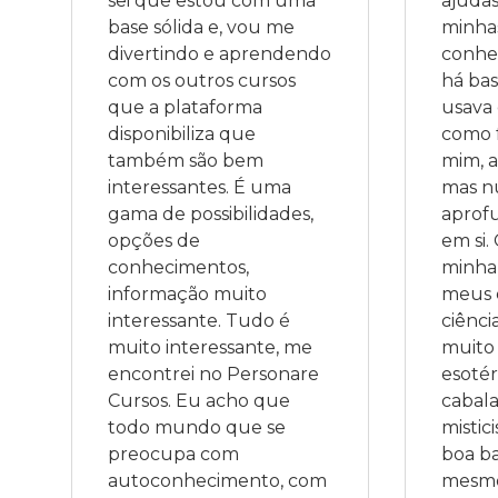
sei que estou com uma 
ajudas
base sólida e, vou me 
minhas
divertindo e aprendendo 
conhec
com os outros cursos 
há bas
que a plataforma 
usava 
disponibiliza que 
como 
também são bem 
mim, a
interessantes. É uma 
mas n
gama de possibilidades, 
aprofu
opções de 
em si.
conhecimentos, 
minha 
informação muito 
meus 
interessante. Tudo é 
ciência
muito interessante, me 
muito 
encontrei no Personare 
esotér
Cursos. Eu acho que 
cabala
todo mundo que se 
mistic
preocupa com 
boa b
autoconhecimento, com 
mesmo 