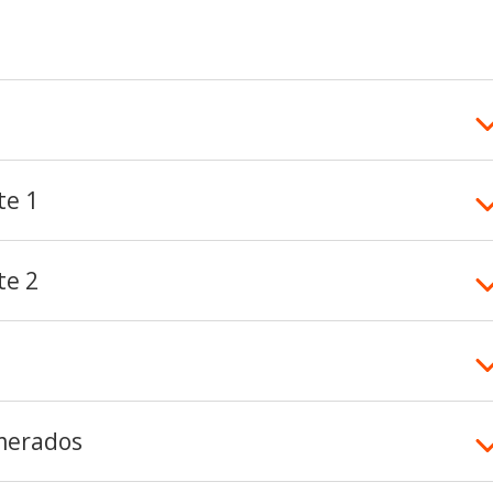
te 1
te 2
merados