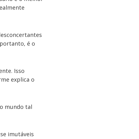
realmente
 desconcertantes
portanto, é o
nte. Isso
rme explica o
 o mundo tal
ase imutáveis