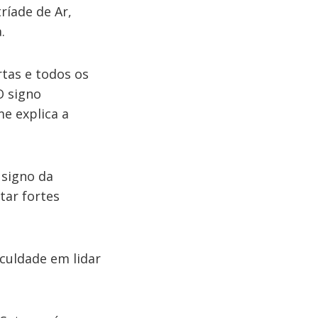
ríade de Ar,
.
rtas e todos os
O signo
me explica a
 signo da
tar fortes
iculdade em lidar