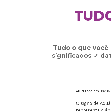
TUDO
Tudo o que você p
significados ✓ d
Atualizado em
30/10/
O signo de Aquár
representa o áp