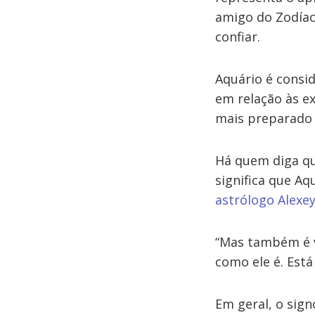
amigo do Zodíac
confiar.
Aquário é consid
em relação às ex
mais preparado 
Há quem diga qu
significa que Aq
astrólogo Alexe
“Mas também é v
como ele é. Está
Em geral, o sig