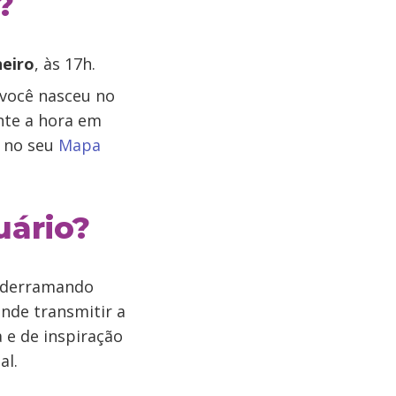
?
neiro
, às 17h.
 você nasceu no
nte a hora em
o no seu
Mapa
uário?
 derramando
nde transmitir a
a e de inspiração
al.