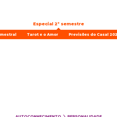
Especial 2º semestre
emestral
Tarot e o Amor
Previsões do Casal 202
AUTOCONHECIMENTO
PERSONALIDADE