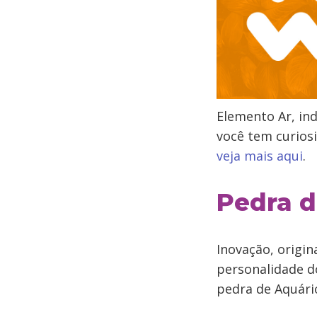
Elemento Ar, ind
você tem curios
veja mais aqui
.
Pedra d
Inovação, origi
personalidade do
pedra de Aquári