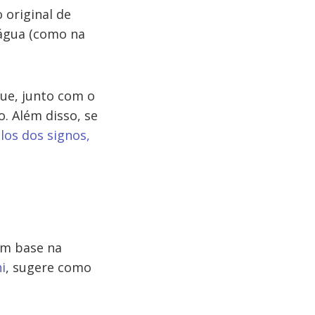
 original de
 água (como na
que, junto com o
o. Além disso, se
os dos signos,
om base na
i
, sugere como