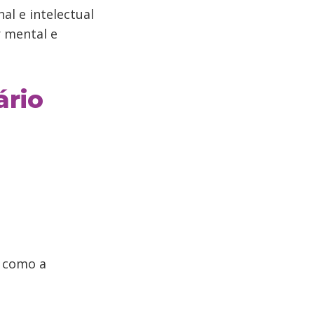
al e intelectual
r mental e
ário
m como a