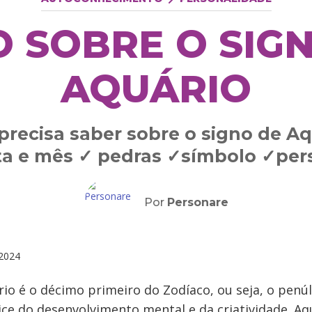
 SOBRE O SIG
AQUÁRIO
recisa saber sobre o signo de Aq
ata e mês ✓ pedras ✓símbolo ✓pe
Por
Personare
2024
io é o décimo primeiro do Zodíaco, ou seja, o penú
ice do desenvolvimento mental e da criatividade. Aq