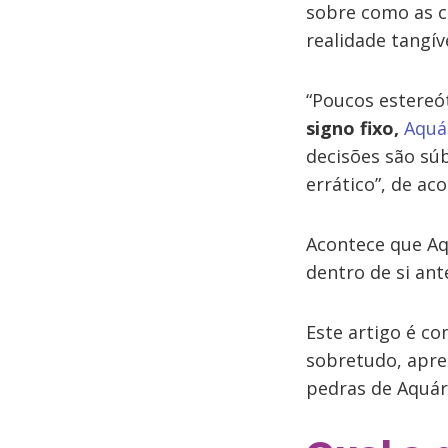
sobre como as c
realidade tangív
“Poucos estereó
signo fixo,
Aquá
decisões são súb
errático”, de a
Acontece que Aq
dentro de si ant
Este artigo é c
sobretudo, apren
pedras de Aquár