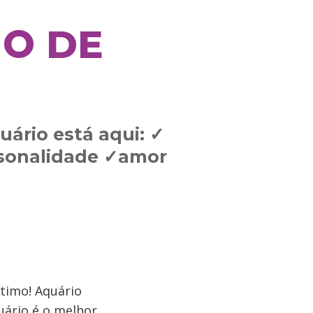
NO DE
uário está aqui: ✓
rsonalidade ✓amor
ltimo! Aquário
uário é o melhor