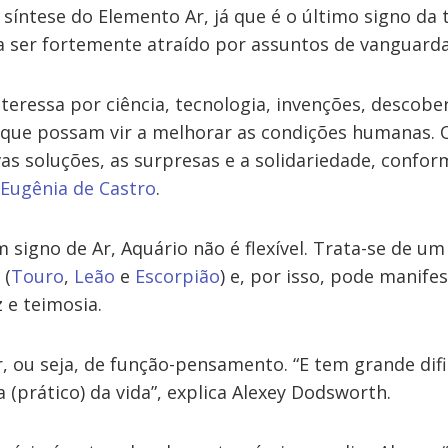
 síntese do Elemento Ar, já que é o último signo da t
 ser fortemente atraído por assuntos de vanguarda
nteressa por ciência, tecnologia, invenções, descobe
s que possam vir a melhorar as condições humanas. 
as soluções, as surpresas e a solidariedade, confor
 Eugênia de Castro
.
 signo de Ar, Aquário não é flexível. Trata-se de um
 (
Touro
,
Leão
e
Escorpião
) e, por isso, pode manifes
z e teimosia.
, ou seja, de função-pensamento. “E tem grande dif
 (prático) da vida”, explica Alexey Dodsworth.