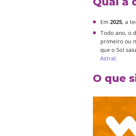
Qual a 
Em
2025
, a 
Todo ano, o d
primeiro ou n
que o Sol sai
Astral
.
O que s