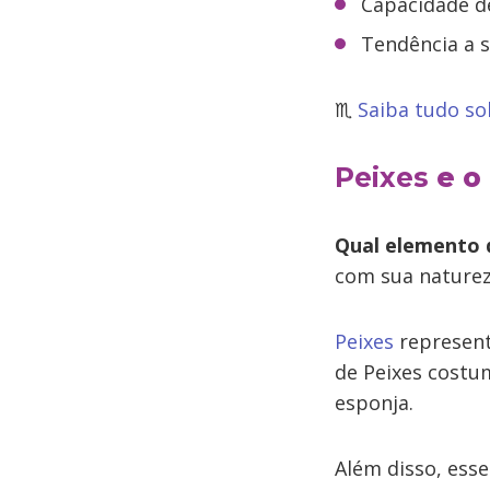
Capacidade de
Tendência a s
♏
Saiba tudo so
Peixes
e o
Qual elemento 
com sua nature
Peixes
represent
de Peixes costu
esponja.
Além disso, ess