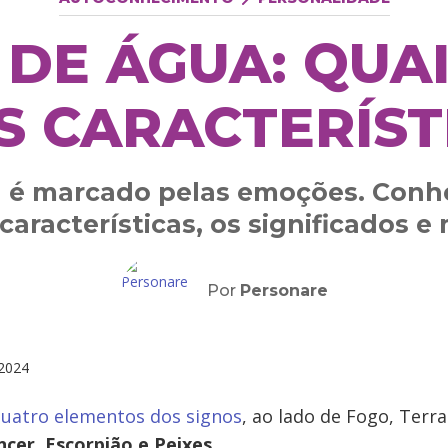
 DE ÁGUA: QUAI
S CARACTERÍST
 é marcado pelas emoções. Conhe
 características, os significados e
Por
Personare
2024
uatro elementos dos signos
, ao lado de Fogo, Terra
cer, Escorpião e Peixes.