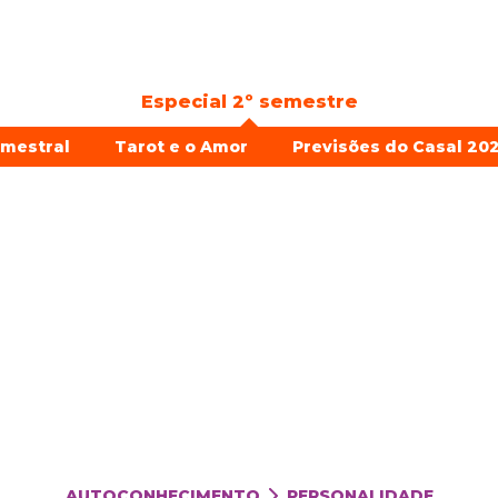
Especial 2º semestre
emestral
Tarot e o Amor
Previsões do Casal 202
AUTOCONHECIMENTO
PERSONALIDADE