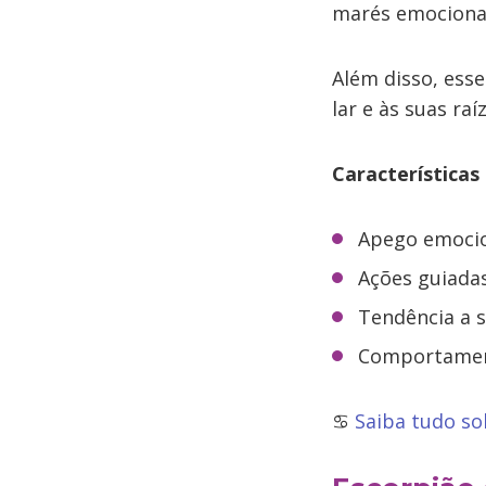
marés emociona
Além disso, ess
lar e às suas raí
Características
Apego emocio
Ações guiada
Tendência a s
Comportamen
♋
Saiba tudo so