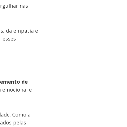
rgulhar nas
s, da empatia e
 esses
lemento de
a emocional e
idade. Como a
iados pelas