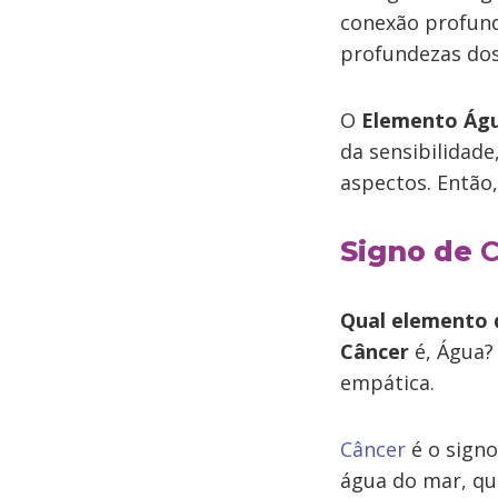
conexão profund
profundezas do
O
Elemento Ág
da sensibilidade
aspectos. Então
Signo de
C
Qual elemento 
Câncer
é, Água?
empática.
Câncer
é o signo
água do mar, qu