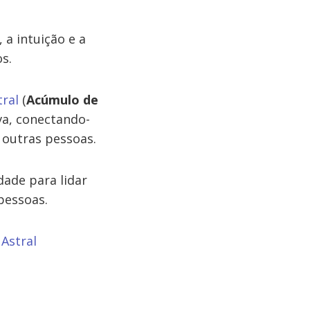
a intuição e a
s.
ral
(
Acúmulo de
va, conectando-
outras pessoas.
dade para lidar
pessoas.
Astral