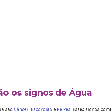
ão os
signos de Água
ua são
Câncer
,
Escorpião
e
Peixes
. Esses signos co