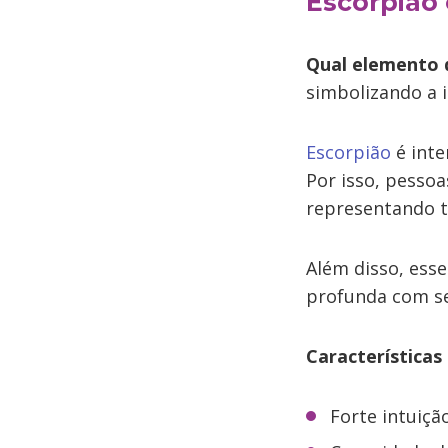
Escorpião
Qual elemento 
simbolizando a 
Escorpião
é inte
Por isso, pesso
representando 
Além disso, ess
profunda com se
Características
Forte intuiç