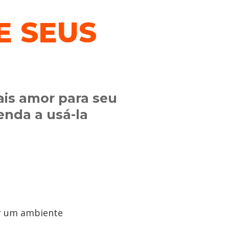
E SEUS
ais amor para seu
renda a usá-la
er um ambiente