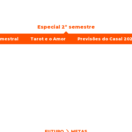
Especial 2º semestre
emestral
Tarot e o Amor
Previsões do Casal 202
FUTURO
METAS