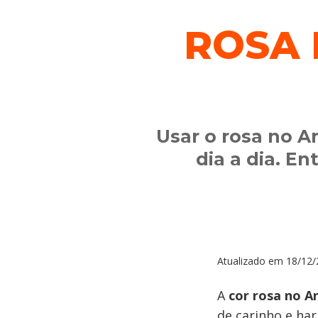
ROSA 
Usar o rosa no A
dia a dia. En
Atualizado em
18/12/
A
cor rosa no 
de carinho e har