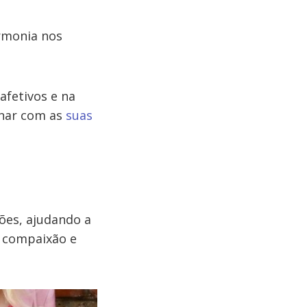
rmonia nos
afetivos e na
inar com as
suas
ções, ajudando a
s compaixão e