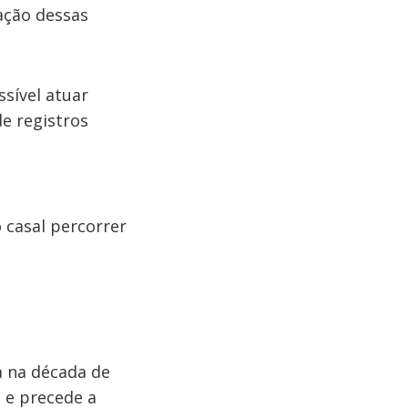
ração dessas
sível atuar
e registros
 casal percorrer
a na década de
 e precede a