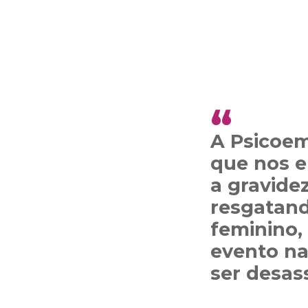
A Psicoem
que nos e
a gravide
resgatand
feminino,
evento na
ser desas