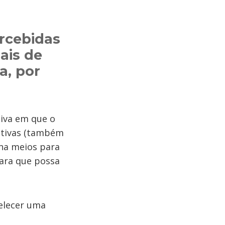
rcebidas
ais de
a, por
tiva em que o
gativas (também
na meios para
ara que possa
elecer uma