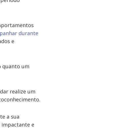
 período
omportamentos
panhar durante
ados e
 o quanto um
dar realize um
utoconhecimento.
te a sua
o impactante e