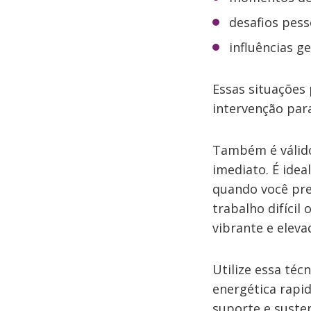
desafios pess
influências ge
Essas situações
intervenção par
Também é válido
imediato. É ide
quando você pre
trabalho difícil
vibrante e eleva
Utilize essa téc
energética rapi
suporte e suste