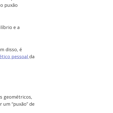
, o puxão
íbrio e a
m disso, é
tico pessoal
da
es geométricos,
er um “puxão” de