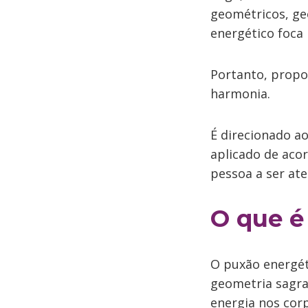
geométricos, geo
energético foca
Portanto, propo
harmonia.
É direcionado a
aplicado de aco
pessoa a ser ate
O que é
O puxão energét
geometria sagrad
energia nos cor