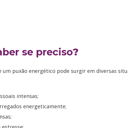
ber se preciso
?
e um puxão energético pode surgir em diversas situa
ssoais intensas;
rregados energeticamente;
nsas;
estresse;