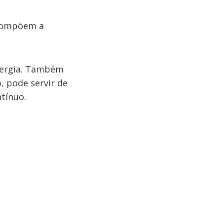
 compõem a
energia. Também
, pode servir de
tínuo.