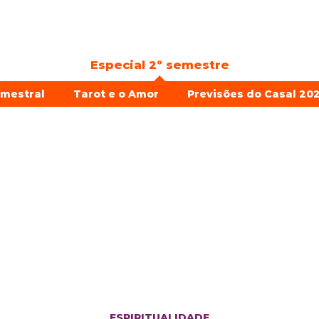
Especial 2º semestre
emestral
Tarot e o Amor
Previsões do Casal 202
ESPIRITUALIDADE