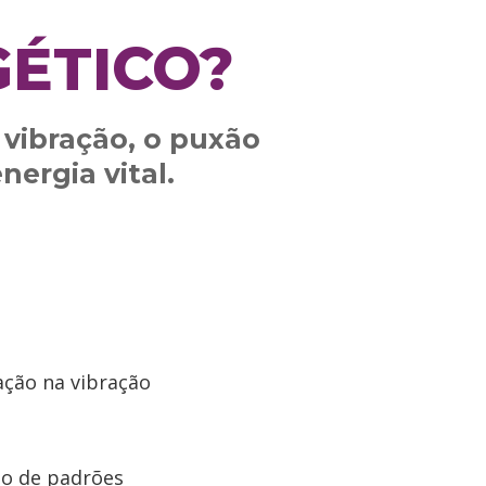
GÉTICO?
 vibração, o puxão
ergia vital.
ação na vibração
eio de padrões