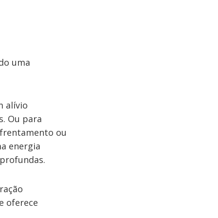
ndo uma
 alívio
s. Ou para
enfrentamento ou
ma energia
 profundas.
bração
e oferece