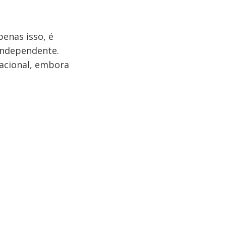
penas isso, é
independente.
racional, embora