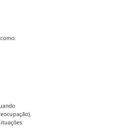
s como:
quando
reocupação),
situações