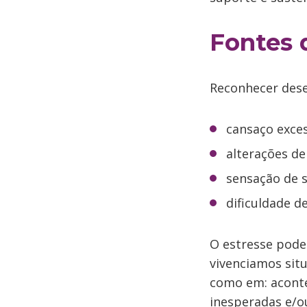
Fontes 
Reconhecer deseq
cansaço exces
alterações d
sensação de 
dificuldade d
O estresse pode
vivenciamos sit
como em: aconte
inesperadas e/o