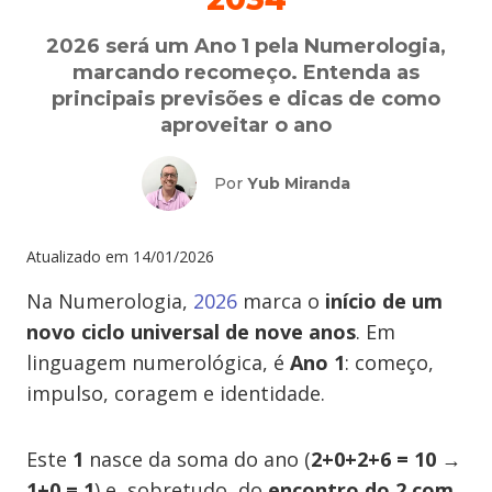
2026 será um Ano 1 pela Numerologia,
marcando recomeço. Entenda as
principais previsões e dicas de como
aproveitar o ano
Por
Yub Miranda
Atualizado em
14/01/2026
Na Numerologia,
2026
marca o
início de um
novo ciclo universal de nove anos
. Em
linguagem numerológica, é
Ano 1
: começo,
impulso, coragem e identidade.
Este
1
nasce da soma do ano (
2+0+2+6 = 10 →
1+0 = 1
) e, sobretudo, do
encontro do 2 com