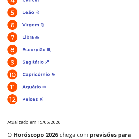
Câncer
Leão ♌
Virgem ♍
Libra ♎
Escorpião ♏
Sagitário ♐
Capricórnio ♑
Aquário ♒
Peixes ♓
Atualizado em
15/05/2026
O
Horóscopo 2026
chega com
previsões para