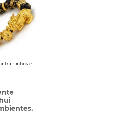
contra roubos e
ente
hui
ambientes
.