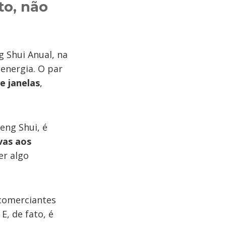
to, não
g Shui Anual, na
 energia. O par
e janelas
,
eng Shui, é
vas aos
er algo
 comerciantes
, de fato, é