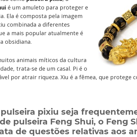
hui
é um amuleto para proteger e
ia. Ela é composta pela imagem
xiu combinada a diferentes
ue a mais popular atualmente é
a obsidiana.
uitos animais míticos da cultura
rdade, trata-se de um casal. Pi é o
el por atrair riqueza. Xiu é a fêmea, que protege 
pulseira pixiu seja frequentem
e pulseira Feng Shui,
o Feng S
ata de questões relativas aos 