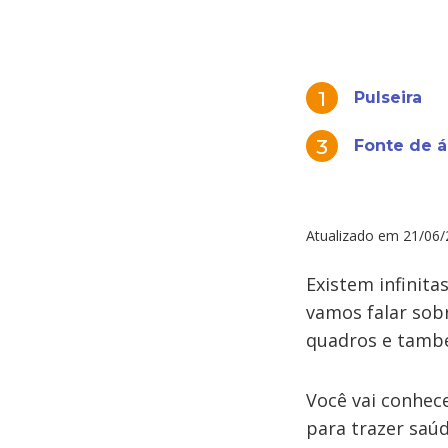
Pulseira
Fonte de 
Atualizado em
21/06/
Existem infinita
vamos falar sob
quadros e també
Você vai conhec
para trazer saú