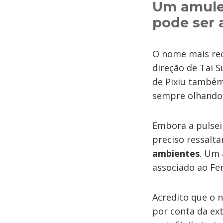
Um amulet
pode ser 
O nome mais rece
direção de Tai S
de Pixiu també
sempre olhando 
Embora a pulsei
preciso ressalt
ambientes
. Um 
associado ao Fen
Acredito que o 
por conta da ex