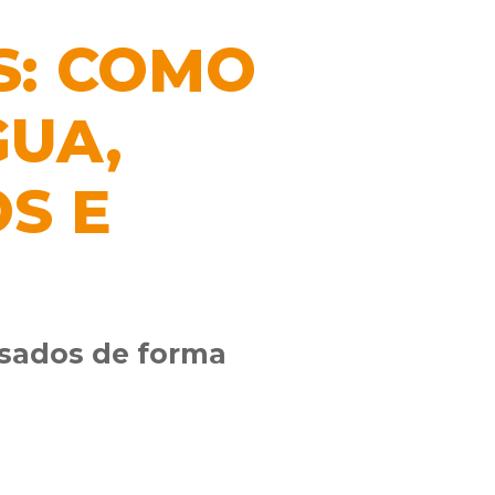
S: COMO
GUA,
S E
usados de forma