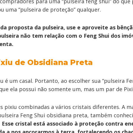
ir compradores para uma “pulseira feng shui” do que
 ou uma “pulseira de proteção” qualquer.
da proposta da pulseira, use e aproveite as bênção
ulseira não tem relação com o Feng Shui dos imó
enta.
ixiu de Obsidiana Preta
iu é um casal. Portanto, ao escolher sua “pulseira Fe
e que ela possui não somente um, mas um par de Pixi
s pixiu combinadas a vários cristais diferentes. A m
pulseira Feng Shui obsidiana preta, também conhe
.
Esse cristal está associado à proteção contra en
da a nos ancorarmos à terra, fortalecendo os chac