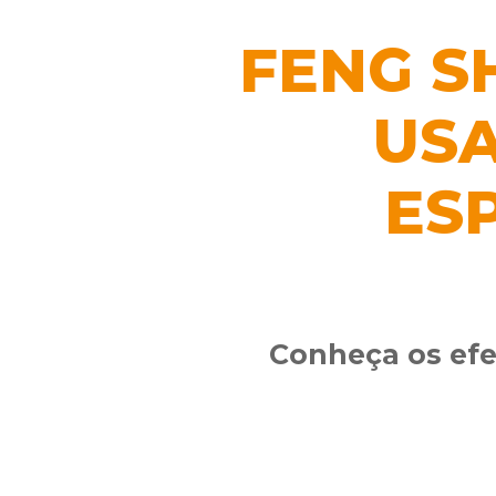
FENG S
USA
ES
Conheça os efe