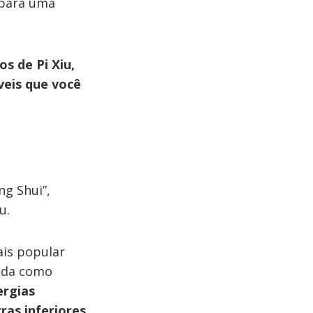
 para uma
s de Pi Xiu,
veis que você
ng Shui”,
u.
ais popular
cida como
ergias
ras inferiores
.