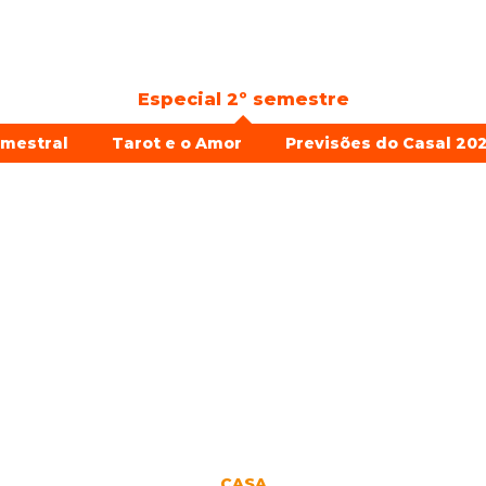
Especial 2º semestre
emestral
Tarot e o Amor
Previsões do Casal 202
CASA