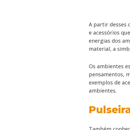
A partir desses 
e acessórios qu
energias dos amb
material, a sim
Os ambientes e
pensamentos, me
exemplos de aces
ambientes.
Pulseir
Também conhec