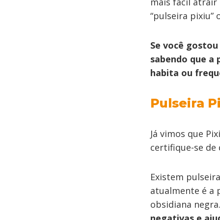
mais fácil atra
“pulseira pixiu”
Se você gostou 
sabendo que a p
habita ou frequ
Pulseira P
Já vimos que Pix
certifique-se d
Existem pulseira
atualmente é a 
obsidiana negra
negativas e aju