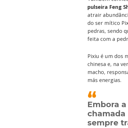
pulseira Feng S
atrair abundânc
do ser mítico Pi
pedras, sendo q
feita com a pedr
Pixiu é um dos m
chinesa e, na ve
macho, responsáv
más energias.
Embora a 
chamada d
sempre tr