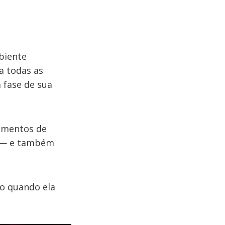
biente
a todas as
 fase de sua
namentos de
z — e também
ho quando ela