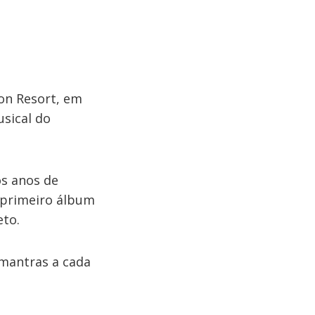
on Resort, em
usical do
ós anos de
 primeiro álbum
eto.
 mantras a cada