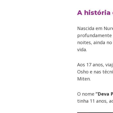
A históri
Nascida em Nur
profundamente e
noites, ainda n
vida.
Aos 17 anos, vi
Osho e nas técn
Miten.
O nome
“Deva 
tinha 11 anos, a