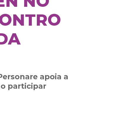
EN NO
NCONTRO
DA
Personare apoia a
o participar