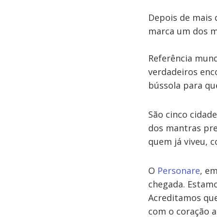
Depois de mais 
marca um dos m
Referência mund
verdadeiros enc
bússola para qu
São cinco cidad
dos mantras pre
quem já viveu, 
O
Personare
, e
chegada. Estamo
Acreditamos qu
com o coração a