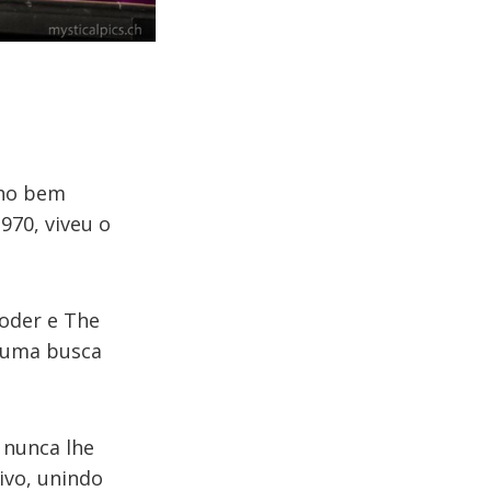
nho bem
970, viveu o
ooder e The
a uma busca
 nunca lhe
ivo, unindo