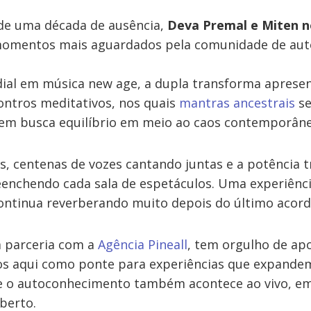
de uma década de ausência,
Deva Premal e Miten no
omentos mais aguardados pela comunidade de aut
ial em música new age, a dupla transforma aprese
ontros meditativos, nos quais
mantras ancestrais
se
em busca equilíbrio em meio ao caos contemporâne
es, centenas de vozes cantando juntas e a potência
enchendo cada sala de espetáculos. Uma experiênc
continua reverberando muito depois do último acord
m parceria com a
Agência Pineall
, tem orgulho de apo
s aqui como ponte para experiências que expandem
e o autoconhecimento também acontece ao vivo, e
berto.