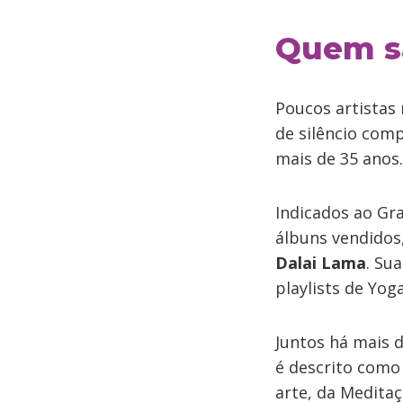
Quem s
Poucos artista
de silêncio com
mais de 35 anos.
Indicados ao G
álbuns vendidos
Dalai Lama
. Su
playlists de Yo
Juntos há mais 
é descrito com
arte, da Meditaç