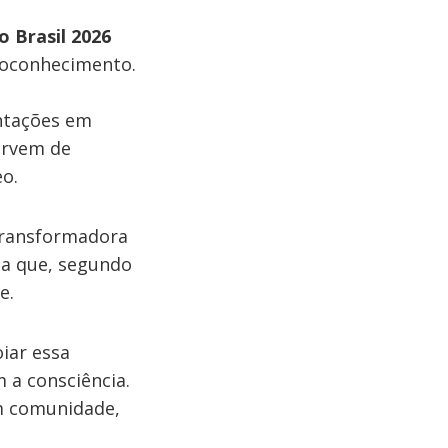
 Brasil 2026
oconhecimento.
ntações em
rvem de
o.
 transformadora
ia que, segundo
e.
iar essa
 a consciência.
m comunidade,