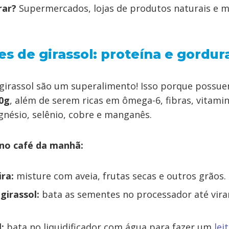
rar?
Supermercados, lojas de produtos naturais e 
s de girassol: proteína e gordur
girassol são um superalimento! Isso porque possu
00g
, além de serem ricas em ômega-6, fibras, vitamin
nésio, selênio, cobre e manganês.
 no café da manhã:
ra:
misture com aveia, frutas secas e outros grãos.
girassol:
bata as sementes no processador até vira
:
bata no liquidificador com água para fazer um
lei