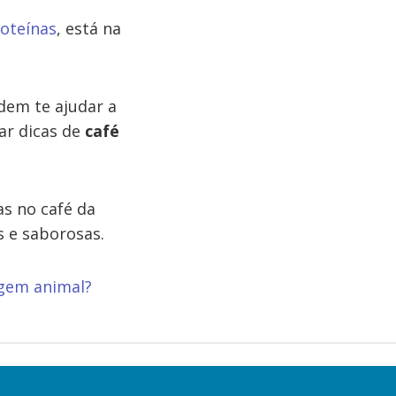
oteínas
, está na
em te ajudar a
ar dicas de
café
s no café da
s e saborosas.
gem animal?