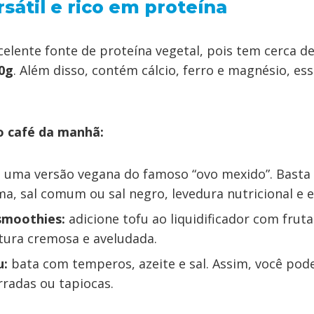
ersátil e rico em proteína
celente fonte de proteína vegetal, pois tem cerca d
00g
. Além disso, contém cálcio, ferro e magnésio, ess
 café da manhã:
:
uma versão vegana do famoso “ovo mexido”. Bast
ma, sal comum ou sal negro, levedura nutricional e e
smoothies:
adicione tofu ao liquidificador com frutas
tura cremosa e aveludada.
u:
bata com temperos, azeite e sal. Assim, você pod
rradas ou tapiocas.