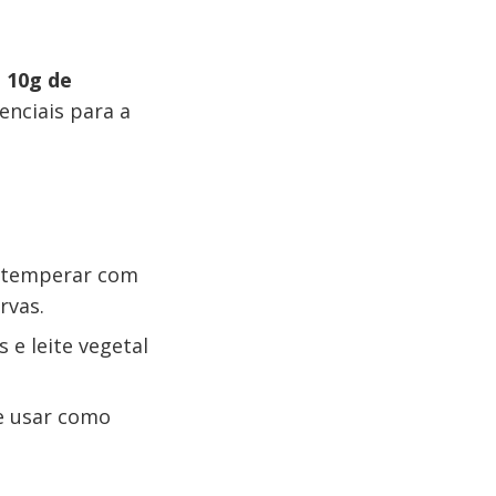
e
10g de
enciais para a
a temperar com
rvas.
 e leite vegetal
e usar como