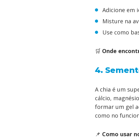
Adicione em i
Misture na av
Use como bas
🛒
Onde encont
4. Semente
A chia é um sup
cálcio, magnési
formar um gel a
como no funcion
📌
Como usar no