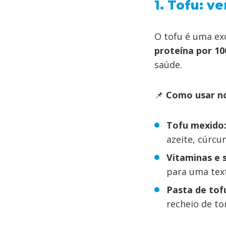
1. Tofu: v
O tofu é uma ex
proteína por 1
saúde.
📌
Como usar no
Tofu mexido
azeite, cúrcu
Vitaminas e 
para uma tex
Pasta de tof
recheio de to