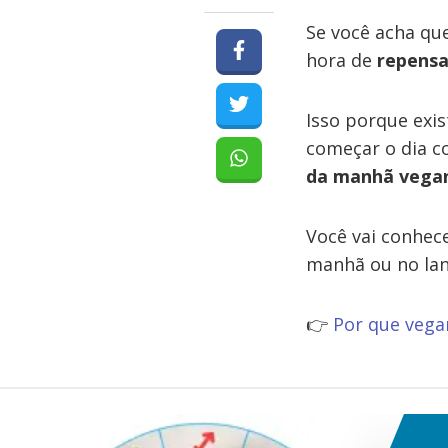
Se você acha qu
hora de
repensa
Isso porque exi
começar o dia c
da manhã vegano
Você vai conhec
manhã ou no lanc
👉
Por que vega