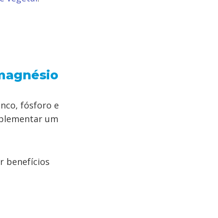
 magnésio
nco, fósforo e
mplementar um
r benefícios