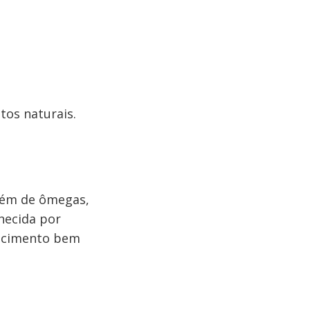
os naturais.
além de ômegas,
hecida por
recimento bem