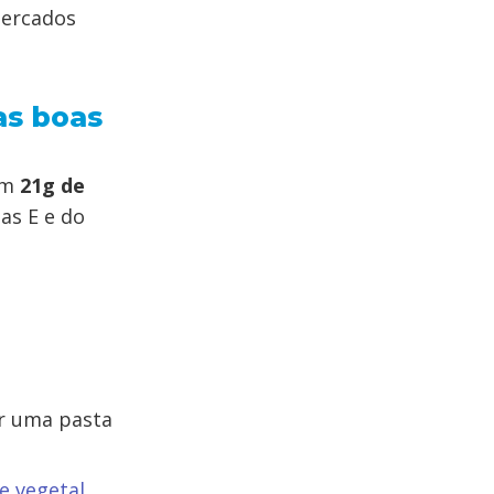
mercados
as boas
em
21g de
as E e do
r uma pasta
te vegetal
.