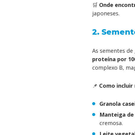
🛒
Onde encont
japoneses.
2. Semente
As sementes de 
proteína por 1
complexo B, mag
📌
Como incluir
Granola casei
Manteiga de 
cremosa.
Leite vegetal