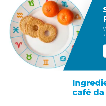
V
E
Ingredi
café d