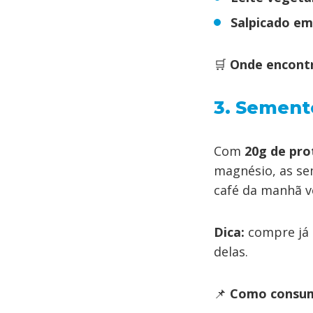
Salpicado em
🛒
Onde encont
3. Sement
Com
20g de pro
magnésio, as s
café da manhã v
Dica:
compre já 
delas.
📌
Como consum