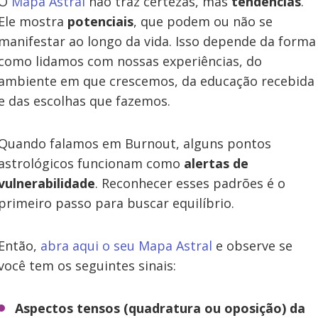
O
Mapa Astral
não traz certezas, mas
tendências
.
Ele mostra
potenciais
, que podem ou não se
manifestar ao longo da vida. Isso depende da forma
como lidamos com nossas experiências, do
ambiente em que crescemos, da educação recebida
e das escolhas que fazemos.
Quando falamos em Burnout, alguns pontos
astrológicos funcionam como
alertas de
vulnerabilidade
. Reconhecer esses padrões é o
primeiro passo para buscar equilíbrio.
Então,
abra aqui o seu Mapa Astral
e observe se
você tem os seguintes sinais:
Aspectos tensos (quadratura ou oposição) da