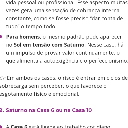
vida pessoal ou profissional. Esse aspecto muitas
vezes gera uma sensação de cobrança interna
constante, como se fosse preciso “dar conta de
tudo” o tempo todo.
Para homens,
o mesmo padrão pode aparecer
no
Sol em tensão com Saturno
. Nesse caso, há
um impulso de provar valor continuamente, o
que alimenta a autoexigência e o perfeccionismo.
👉 Em ambos os casos, o risco é entrar em ciclos de
sobrecarga sem perceber, o que favorece o
esgotamento físico e emocional.
2.
Saturno na Casa 6 ou na Casa 10
A
Casa 6
está ligada ao trabalho cotidiano,