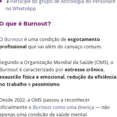
📱
Participe do grupo de Astrologia do Personare
no WhatsApp
O que é Burnout?
O
Burnout
é uma condição de
esgotamento
profissional
que vai além do cansaço comum.
Segundo a Organização Mundial da Saúde (OMS), o
Burnout é caracterizado por
estresse crônico
,
exaustão física e emocional
,
redução da eficiência
no trabalho
e
pessimismo
.
Desde 2022, a OMS passou a reconhecer
oficialmente o
Burnout como uma doença
— não
apenas uma condição de saúde mental.