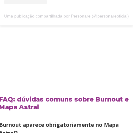
Uma publicação compartilhada por Personare (@personareoficial)
FAQ: dúvidas comuns sobre Burnout e
Mapa Astral
Burnout aparece obrigatoriamente no Mapa
Astral?