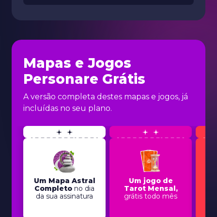
Mapas e Jogos
Personare Grátis
A versão completa destes mapas e jogos, já
incluídas no seu plano.
Um Mapa Astral
Um jogo de
Completo
no dia
Tarot Mensal,
Nu
da sua assinatura
grátis todo mês