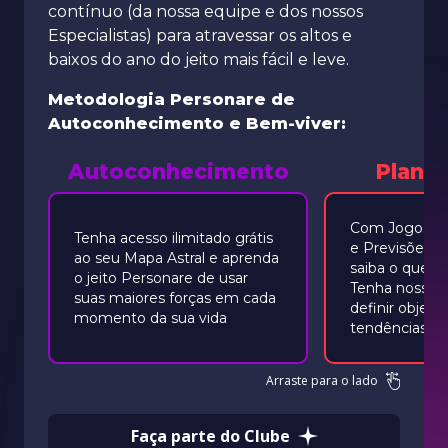
contínuo (da nossa equipe e dos nossos
Especialistas) para atravessar os altos e
baixos do ano do jeito mais fácil e leve.
Metodologia Personare de
Autoconhecimento e Bem-viver:
Autoconhecimento
Plane
Com Jogos de
Tenha acesso ilimitado grátis
e Previsões 
ao seu Mapa Astral e aprenda
saiba o que est
o jeito Personare de usar
Tenha nosso a
suas maiores forças em cada
definir objeti
momento da sua vida
tendências.
Arraste para o lado
Faça parte do Clube