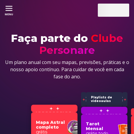
MENU
Faça parte do
Clube
Personare
Um plano anual com seu mapas, previsões, práticas e o
nosso apoio contínuo. Para cuidar de você em cada
fase do ano.
Playlists de
videoaulas
Mapa Astral
Tarot
completo
Mensal