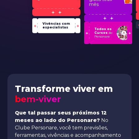
grátis
grátis todo
mês
Vivências com
especialistas
Todos os
Cursos
do
Personare
Transforme viver em
bem-viver
Que tal passar seus próximos 12
meses ao lado do Personare?
No
Clube Personare, você tem previsões,
ferramentas, vivências e acompanhamento