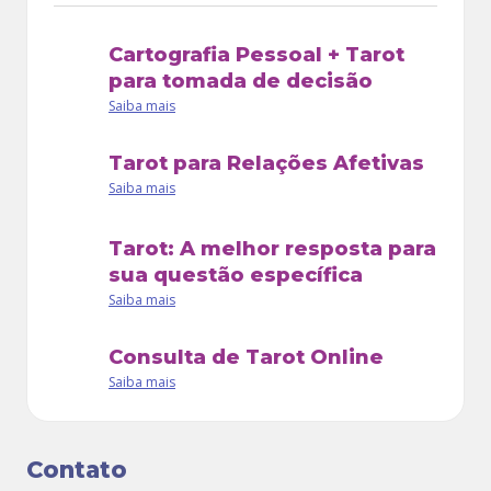
audiovisual. Com presença ativa em podcasts,
como o
Circle Sanctuary Network
e
Dama de
Cartografia Pessoal + Tarot
Copas
, Zoe integra o time de especialistas do
para tomada de decisão
Personare desde 2008. Assina o serviço
Tarot
Saiba mais
Direto
e oferece
consultas online
.
Tarot para Relações Afetivas
Saiba mais
E-mail:
zoedecamaris@gmail.com
Tarot: A melhor resposta para
sua questão específica
Saiba mais
Consulta de Tarot Online
Saiba mais
Contato