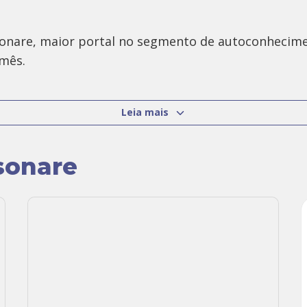
onare, maior portal no segmento de autoconhecimen
 mês.
, mergulhada em técnicas de alimentação, terapias h
Leia mais
sonare
va, pelo Institute of Integrative Nutrition de Nova
des males da “vida moderna”, como o estresse, ans
a mais saudável e ecológico.