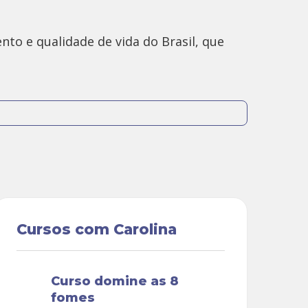
to e qualidade de vida do Brasil, que
olísticas e práticas de equilíbrio entre
 York, formação que a ajudou a entender a
iedade, depressão e distúrbios
Cursos com Carolina
curso domine as 8
fomes