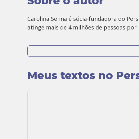
Sobre o autor
Carolina Senna é sócia-fundadora do Pers
atinge mais de 4 milhões de pessoas por
Atua como diretora da empresa há 19 anos
mente e corpo.
Meus textos no Per
É também Especialista em Saúde Integrati
fundo as causas e consequências dos gran
alimentares.
É pessoalmente adepta a um estilo de vid