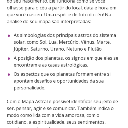
do seu nascimento. Ele funciona como se você
olhasse para o céu a partir do local, data e hora em
que você nasceu. Uma espécie de foto do céu! Na
análise do seu mapa são interpretadas:
As simbologias dos principais astros do sistema
solar, como Sol, Lua, Mercúrio, Vênus, Marte,
Júpiter, Saturno, Urano, Netuno e Plutão.
A posição dos planetas, os signos em que eles se
encontram e as casas astrológicas.
Cartão de crédito:
Entrega imediata
Os aspectos que os planetas formam entre si
Paypal:
Em até 3 horas
apontam desafios e oportunidades da sua
Boleto bancário:
2 dias úteis
personalidade.
Débito Online:
Em até 3 horas
Com o Mapa Astral é possível identificar seu jeito de
ser, pensar, agir e se comunicar. Também indica o
Fale conosco.
modo como lida com a vida amorosa, com o
cotidiano, a espiritualidade, seus sentimentos,