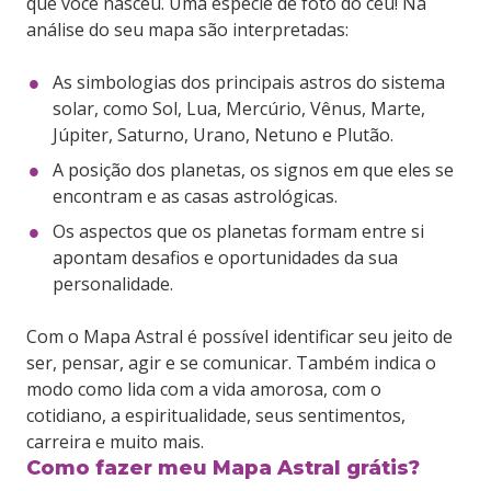
que você nasceu. Uma espécie de foto do céu! Na
análise do seu mapa são interpretadas:
As simbologias dos principais astros do sistema
solar, como Sol, Lua, Mercúrio, Vênus, Marte,
Júpiter, Saturno, Urano, Netuno e Plutão.
A posição dos planetas, os signos em que eles se
Cartão de crédito:
Entrega imediata
encontram e as casas astrológicas.
Paypal:
Em até 3 horas
Os aspectos que os planetas formam entre si
Boleto bancário:
2 dias úteis
apontam desafios e oportunidades da sua
Débito Online:
Em até 3 horas
personalidade.
Fale conosco.
Com o Mapa Astral é possível identificar seu jeito de
ser, pensar, agir e se comunicar. Também indica o
modo como lida com a vida amorosa, com o
cotidiano, a espiritualidade, seus sentimentos,
carreira e muito mais.
Como fazer meu Mapa Astral grátis?