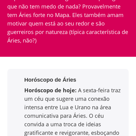
que não tem medo de nada? Provavelmente
tem Áries forte no Mapa. Eles também amam
motivar quem está ao seu redor e são
guerreiros por natureza (típica característica de
Áries, não?)
Horóscopo de
Áries
Horóscopo de hoje:
A sexta-feira traz
um céu que sugere uma conexão
intensa entre Lua e Urano na área
comunicativa para Áries. O céu
convida a uma troca de ideias
gratificante e revigorante, esboçando